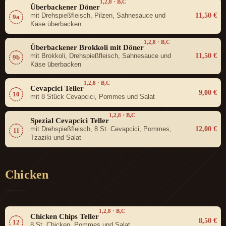
1,2,8 · B,C
Überbackener Döner
11,50 €
mit Drehspießfleisch, Pilzen, Sahnesauce und
9a
Käse überbacken
1,2,8 · B,C
Überbackener Brokkoli mit Döner
11,50 €
mit Brokkoli, Drehspießfleisch, Sahnesauce und
9b
Käse überbacken
1,2,8 · B,C
Cevapcici Teller
9,00 €
10
mit 8 Stück Cevapcici, Pommes und Salat
1,2,8 · B,C
Spezial Cevapcici Teller
12,00 €
mit Drehspießfleisch, 8 St. Cevapcici, Pommes,
11
Tzaziki und Salat
Chicken
1,2,8 · B,C
Chicken Chips Teller
8,50 €
12
8 St. Chicken, Pommes und Salat