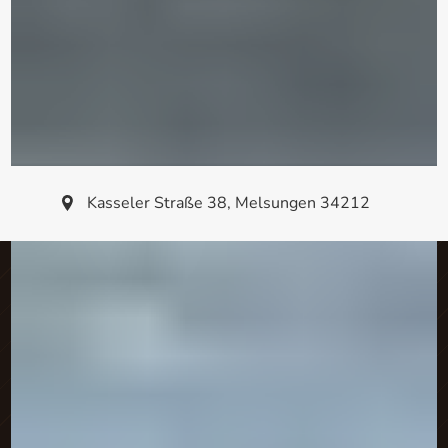
Kasseler Straße 38
,
Melsungen
34212
Schlossgrill Pizzeria
Inh. Bekir Ince
Kasseler Straße 38 · 34212 Melsungen · Tel. 0 56 61 / 5 31 83
Mo–Sa 10:00–23:00 Uhr · So & Feiertags 12:00–23:00 Uhr
Döner
Chicken
Türkisch
Pizza
Nudeln