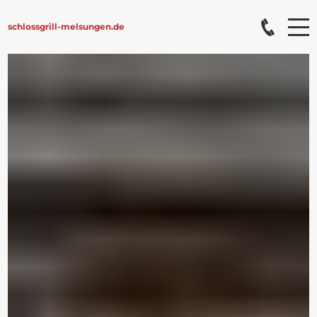
schlossgrill-melsungen.de