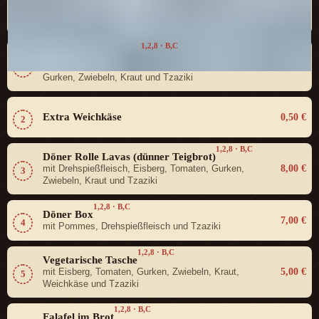
5,00 €
mit Drehspießfleisch, Eisbergsalat, Tomaten,
0
Gurken, Zwiebeln, Kraut und Tzaziki
1,2,8 · B,C
Döner im Fladenbrot
7,00 €
mit Drehspießfleisch, Eisbergsalat, Tomaten,
1
Gurken, Zwiebeln, Kraut und Tzaziki
Extra Weichkäse
0,50 €
2
1,2,8 · B,C
Döner Rolle Lavas (dünner Teigbrot)
8,00 €
mit Drehspießfleisch, Eisberg, Tomaten, Gurken,
3
Zwiebeln, Kraut und Tzaziki
1,2,8 · B,C
Döner Box
7,00 €
4
mit Pommes, Drehspießfleisch und Tzaziki
1,2,8 · B,C
Vegetarische Tasche
5,00 €
mit Eisberg, Tomaten, Gurken, Zwiebeln, Kraut,
5
Weichkäse und Tzaziki
1,2,8 · B,C
Falafel im Brot