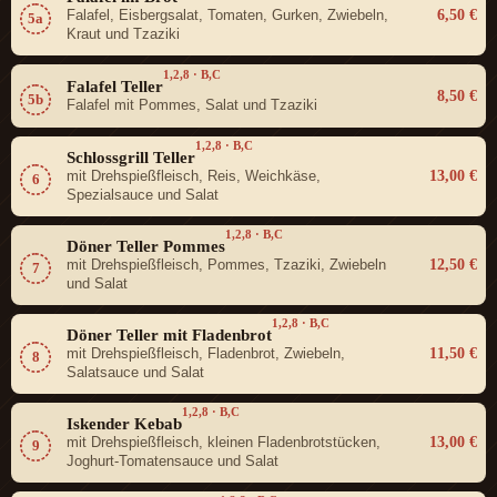
6,50 €
Falafel, Eisbergsalat, Tomaten, Gurken, Zwiebeln,
5a
Kraut und Tzaziki
1,2,8 · B,C
Falafel Teller
8,50 €
5b
Falafel mit Pommes, Salat und Tzaziki
1,2,8 · B,C
Schlossgrill Teller
13,00 €
mit Drehspießfleisch, Reis, Weichkäse,
6
Spezialsauce und Salat
1,2,8 · B,C
Döner Teller Pommes
12,50 €
mit Drehspießfleisch, Pommes, Tzaziki, Zwiebeln
7
und Salat
1,2,8 · B,C
Döner Teller mit Fladenbrot
11,50 €
mit Drehspießfleisch, Fladenbrot, Zwiebeln,
8
Salatsauce und Salat
1,2,8 · B,C
Iskender Kebab
13,00 €
mit Drehspießfleisch, kleinen Fladenbrotstücken,
9
Joghurt-Tomatensauce und Salat